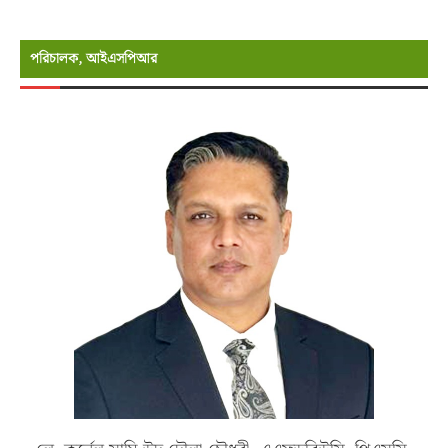
পরিচালক, আইএসপিআর