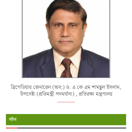
ব্রিগেডিয়ার জেনারেল (অব:) ড. এ কে এম শামছুল ইসলাম,
উপদেষ্টা (প্রতিমন্ত্রী পদমর্যাদা) , প্রতিরক্ষা মন্ত্রণালয়
সচিব