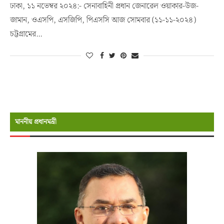
ঢাকা, ১১ নভেম্বর ২০২৪:- সেনাবাহিনী প্রধান জেনারেল ওয়াকার-উজ-
জামান, ওএসপি, এসজিপি, পিএসসি আজ সোমবার (১১-১১-২০২৪)
চট্টগ্রামের…
মাননীয় প্রধানমন্রী