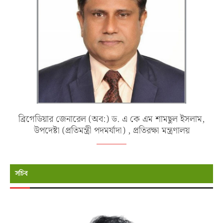
ব্রিগেডিয়ার জেনারেল (অব:) ড. এ কে এম শামছুল ইসলাম,
উপদেষ্টা (প্রতিমন্ত্রী পদমর্যাদা) , প্রতিরক্ষা মন্ত্রণালয়
সচিব