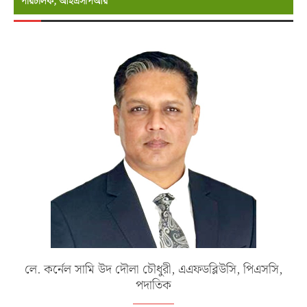
পরিচালক, আইএসপিআর
লে. কর্নেল সামি উদ দৌলা চৌধুরী, এএফডব্লিউসি, পিএসসি,
পদাতিক