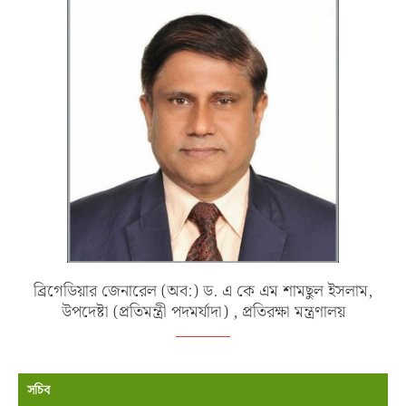
ব্রিগেডিয়ার জেনারেল (অব:) ড. এ কে এম শামছুল ইসলাম,
উপদেষ্টা (প্রতিমন্ত্রী পদমর্যাদা) , প্রতিরক্ষা মন্ত্রণালয়
সচিব