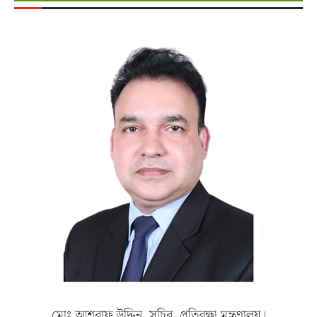
মোঃ আশরাফ উদ্দিন, সচিব, প্রতিরক্ষা মন্ত্রণালয়।