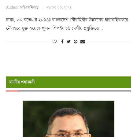
Author:
আইএসপিআর
নভেম্বর ৩০, ২০২৪
ঢাকা, ৩০ নভে¤¦র ২০২৪ঃ বাংলাদেশ নৌবাহিনীর উন্নয়নের ধারাবাহিকতায়
নৌবহরে যুক্ত হয়েছে খুলনা শিপইয়ার্ডে দেশীয় প্রযুক্তিতে…
মাননীয় প্রধানমন্রী