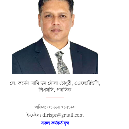
লে. কর্নেল সামি উদ দৌলা চৌধুরী, এএফডব্লিউসি,
পিএসসি, পদাতিক
অফিস: ০১৭৬৯০১৭১৯০
ই-মেইলঃ dirispr@gmail.com
সকল কর্মকর্তাবৃন্দ