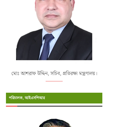
মোঃ আশরাফ উদ্দিন, সচিব, প্রতিরক্ষা মন্ত্রণালয়।
পরিচালক, আইএসপিআর