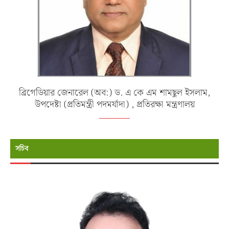
ব্রিগেডিয়ার জেনারেল (অব:) ড. এ কে এম শামছুল ইসলাম,
উপদেষ্টা (প্রতিমন্ত্রী পদমর্যাদা) , প্রতিরক্ষা মন্ত্রণালয়
সচিব