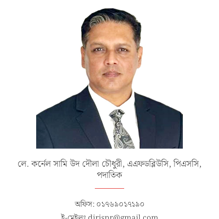
লে. কর্নেল সামি উদ দৌলা চৌধুরী, এএফডব্লিউসি, পিএসসি,
পদাতিক
অফিস: ০১৭৬৯০১৭১৯০
ই-মেইলঃ dirispr@gmail.com