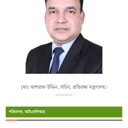
মোঃ আশরাফ উদ্দিন, সচিব, প্রতিরক্ষা মন্ত্রণালয়।
পরিচালক, আইএসপিআর