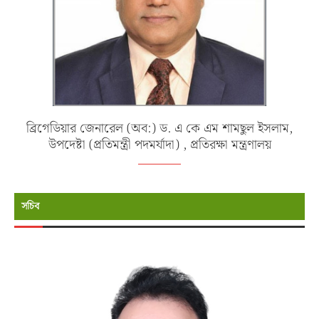
ব্রিগেডিয়ার জেনারেল (অব:) ড. এ কে এম শামছুল ইসলাম,
উপদেষ্টা (প্রতিমন্ত্রী পদমর্যাদা) , প্রতিরক্ষা মন্ত্রণালয়
সচিব