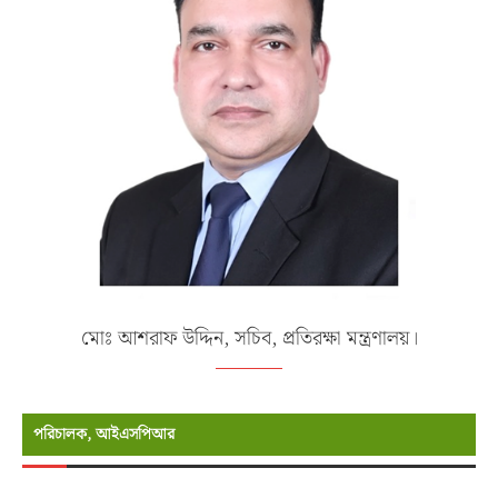
মোঃ আশরাফ উদ্দিন, সচিব, প্রতিরক্ষা মন্ত্রণালয়।
পরিচালক, আইএসপিআর