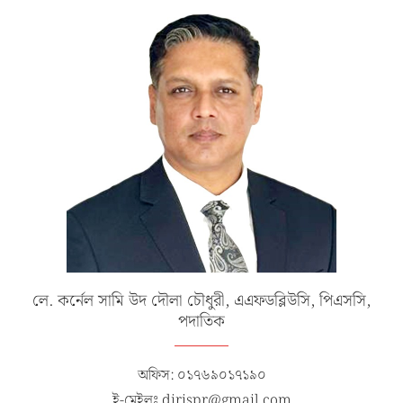
লে. কর্নেল সামি উদ দৌলা চৌধুরী, এএফডব্লিউসি, পিএসসি,
পদাতিক
অফিস: ০১৭৬৯০১৭১৯০
ই-মেইলঃ dirispr@gmail.com