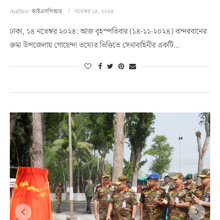
Author:
আইএসপিআর
নভেম্বর ১৪, ২০২৪
ঢাকা, ১৪ নভেম্বর ২০২৪: আজ বৃহস্পতিবার (১৪-১১-২০২৪) বান্দরবানের
রুমা উপজেলায় গোয়েন্দা তথ্যের ভিত্তিতে সেনাবাহিনীর একটি…