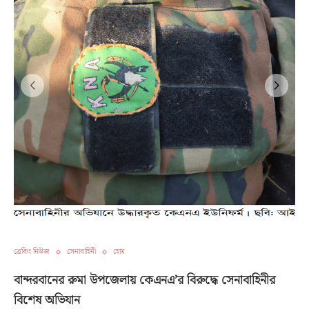
ব্রেকিং নিউজ
সেনাবাহিনী
হোম
বান্দরবানের রুমা উপজেলায় কেএনএ’র বিরুদ্ধে সেনাবাহিনীর
বিশেষ অভিযান