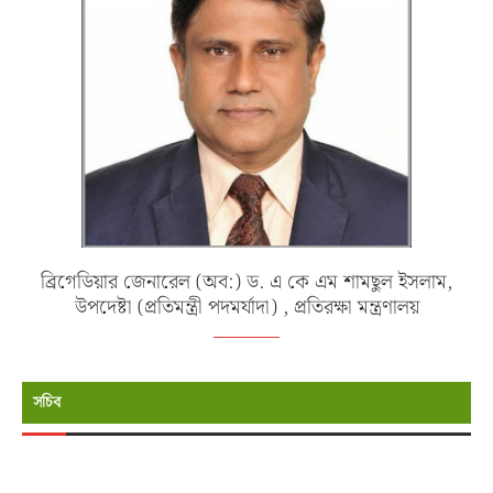
ব্রিগেডিয়ার জেনারেল (অব:) ড. এ কে এম শামছুল ইসলাম,
উপদেষ্টা (প্রতিমন্ত্রী পদমর্যাদা) , প্রতিরক্ষা মন্ত্রণালয়
সচিব