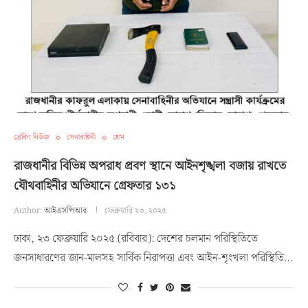
ব্রেকিং নিউজ
সেনাবাহিনী
হোম
রাজধানীর বিভিন্ন অপরাধ প্রবণ স্থানে আইনশৃঙ্খলা বজায় রাখতে
যৌথবাহিনীর অভিযানে গ্রেফতার ১৩১
Author:
আইএসপিআর
ফেব্রুয়ারি ২৩, ২০২৫
ঢাকা, ২৩ ফেব্রুয়ারি ২০২৫ (রবিবার): দেশের চলমান পরিস্থিতিতে
জনসাধারণের জান-মালসহ সার্বিক নিরাপত্তা এবং আইন-শৃংখলা পরিস্থিতি…