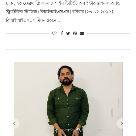
ঢাকা, ২৩ ফেব্রুয়ারি: বাংলাদেশ ইনস্টিটিউট অব ইন্টারন্যাশনাল অ্যান্ড
স্ট্র্যাটজিক স্টাডিজ (বিআইআইএসএস) রবিবার (২৩-০২-২০২৫),
বিআইআইএসএস মিলনায়তনে…