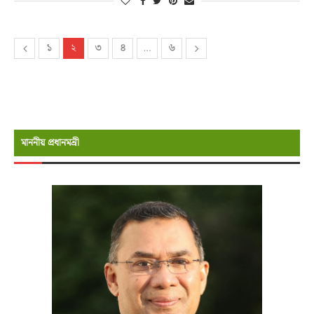
১
২
৩
৪
…
৬
মাননীয় প্রধানমন্রী