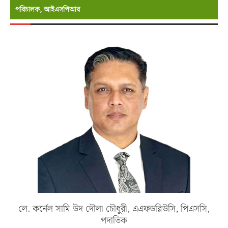
পরিচালক, আইএসপিআর
লে. কর্নেল সামি উদ দৌলা চৌধুরী, এএফডব্লিউসি, পিএসসি,
পদাতিক