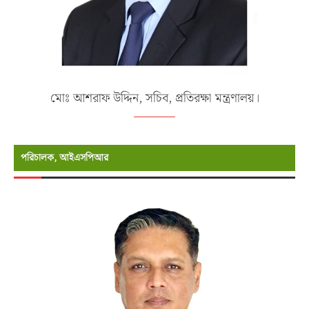
মোঃ আশরাফ উদ্দিন, সচিব, প্রতিরক্ষা মন্ত্রণালয়।
পরিচালক, আইএসপিআর