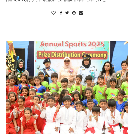
(১৯-২-২০২৫) দেশে ফিরেছেন সেনাবাহিনী প্রধান জেনারেল…