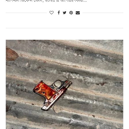
ন্যাশনাল ডিফেন্স কোর্স, ২০২৫ এ অংশগ্রহণকারী…