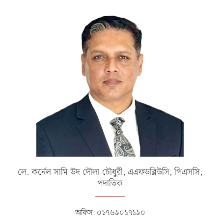
লে. কর্নেল সামি উদ দৌলা চৌধুরী, এএফডব্লিউসি, পিএসসি,
পদাতিক
অফিস: ০১৭৬৯০১৭১৯০