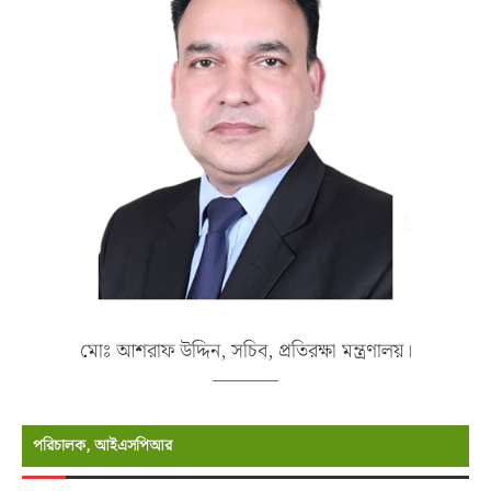
মোঃ আশরাফ উদ্দিন, সচিব, প্রতিরক্ষা মন্ত্রণালয়।
পরিচালক, আইএসপিআর