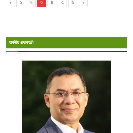
১
২
৩
৪
৫
৬
মাননীয় প্রধানমন্রী