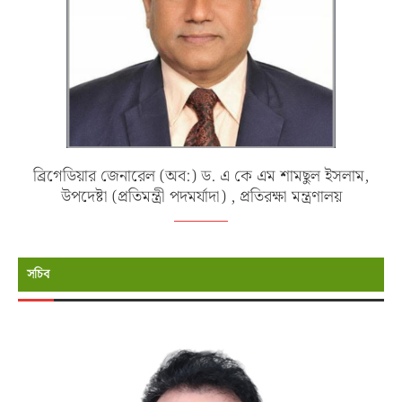
ব্রিগেডিয়ার জেনারেল (অব:) ড. এ কে এম শামছুল ইসলাম,
উপদেষ্টা (প্রতিমন্ত্রী পদমর্যাদা) , প্রতিরক্ষা মন্ত্রণালয়
সচিব