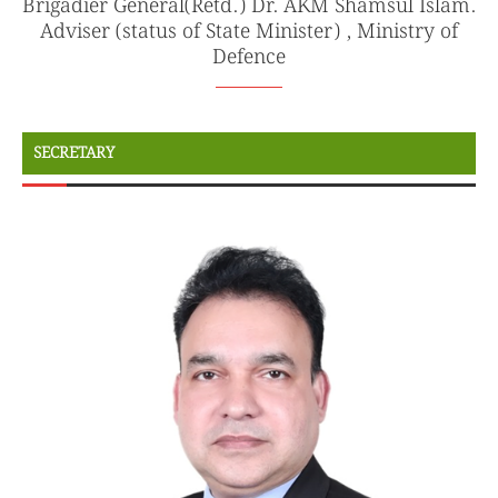
Brigadier General(Retd.) Dr. AKM Shamsul Islam.
Adviser (status of State Minister) , Ministry of
Defence
SECRETARY