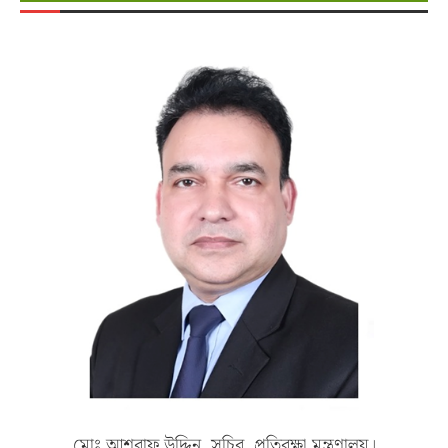
মোঃ আশরাফ উদ্দিন, সচিব, প্রতিরক্ষা মন্ত্রণালয়।