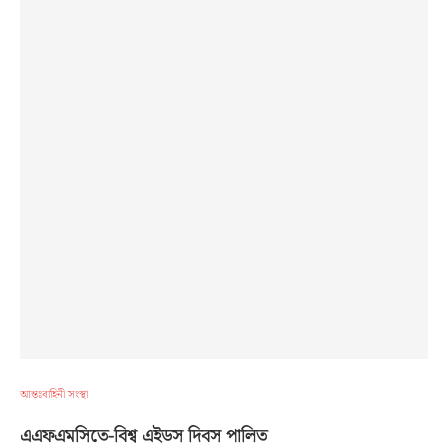
আন্তঃবাহিনী সংস্থা
এএফএমসিতে-বিশ্ব এইডস দিবস পালিত