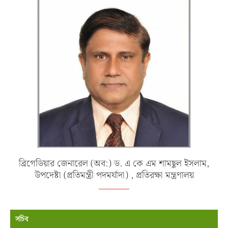
ব্রিগেডিয়ার জেনারেল (অব:) ড. এ কে এম শামছুল ইসলাম,
উপদেষ্টা (প্রতিমন্ত্রী পদমর্যাদা) , প্রতিরক্ষা মন্ত্রণালয়
সচিব