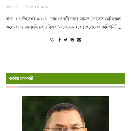
Author:
ডিসেম্বর ১, ২০১৯
ঢাকা, ০১ ডিসেম্বর ২০১৯: ঢাকা সেনানিবাসস্থ আর্মড ফোর্সেস মেডিকেল
কলেজ (এএফএমসি)-এ রবিবার (০১-১২-২০১৯) কলেজের কমিউনিটি…
মাননীয় প্রধানমন্রী