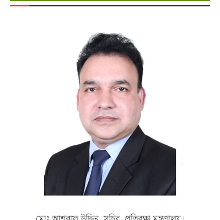
মোঃ আশরাফ উদ্দিন, সচিব, প্রতিরক্ষা মন্ত্রণালয়।