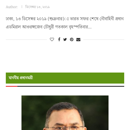
Author:
ডিসেম্বর ১৩, ২০১৯
ঢাকা, ১৩ ডিসেম্বর ২০১৯ (শুক্রবার)ঃ ভারত সফর শেষে নৌবাহিনী প্রধান
এডমিরাল আওরঙ্গজেব চৌধুরী গতকাল বৃহস্পতিবার…
মাননীয় প্রধানমন্রী