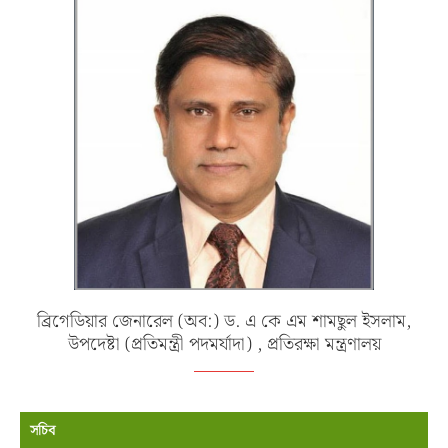
ব্রিগেডিয়ার জেনারেল (অব:) ড. এ কে এম শামছুল ইসলাম,
উপদেষ্টা (প্রতিমন্ত্রী পদমর্যাদা) , প্রতিরক্ষা মন্ত্রণালয়
সচিব