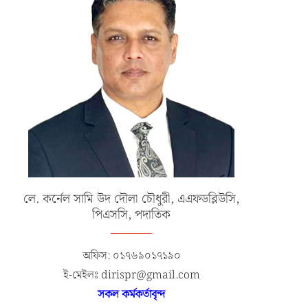
লে. কর্নেল সামি উদ দৌলা চৌধুরী, এএফডব্লিউসি,
পিএসসি, পদাতিক
অফিস: ০১৭৬৯০১৭১৯০
ই-মেইলঃ dirispr@gmail.com
সকল কর্মকর্তাবৃন্দ