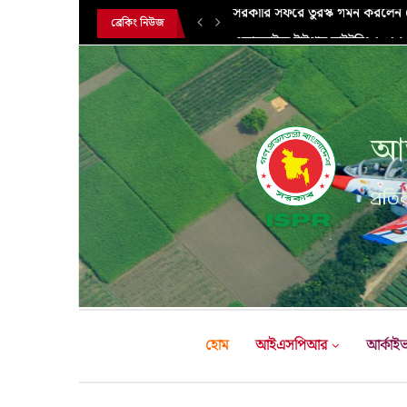
এক্সারসাইজ টাইগার লাইটনিং-২০২৬ এ
ব্রেকিং নিউজ
আন
প্রতির
হোম
আইএসপিআর
আর্কাই