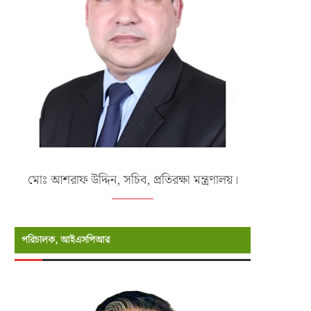
মোঃ আশরাফ উদ্দিন, সচিব, প্রতিরক্ষা মন্ত্রণালয়।
পরিচালক, আইএসপিআর