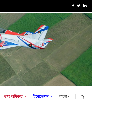
১৮-তম নৌবাহিনী প্রধান হিসেবে নিয়োগ পেলেন রিয়ার এডমিরাল...
তথ্য অধিকার
ইনোভেশন
বাংলা