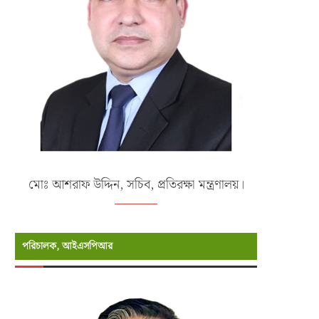
মোঃ আশরাফ উদ্দিন, সচিব, প্রতিরক্ষা মন্ত্রণালয়।
পরিচালক, আইএসপিআর