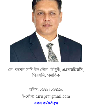
লে. কর্নেল সামি উদ দৌলা চৌধুরী, এএফডব্লিউসি,
পিএসসি, পদাতিক
অফিস: ০১৭৬৯০১৭১৯০
ই-মেইলঃ dirispr@gmail.com
সকল কর্মকর্তাবৃন্দ