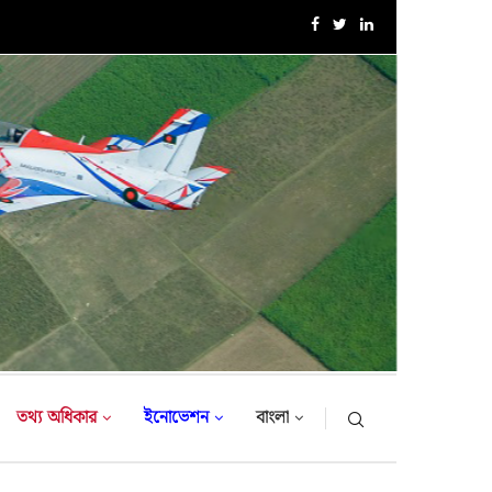
এক্সারসাইজ টাইগার লাইটনিং-২০২৬ এর উদ্বোধনী অনুষ্ঠান
তথ্য অধিকার
ইনোভেশন
বাংলা