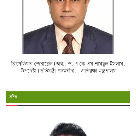
ব্রিগেডিয়ার জেনারেল (অব:) ড. এ কে এম শামছুল ইসলাম,
উপদেষ্টা (প্রতিমন্ত্রী পদমর্যাদা) , প্রতিরক্ষা মন্ত্রণালয়
সচিব