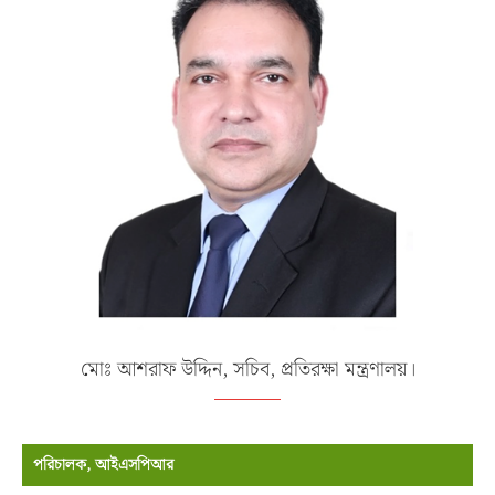
মোঃ আশরাফ উদ্দিন, সচিব, প্রতিরক্ষা মন্ত্রণালয়।
পরিচালক, আইএসপিআর