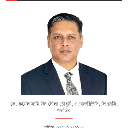
লে. কর্নেল সামি উদ দৌলা চৌধুরী, এএফডব্লিউসি, পিএসসি,
পদাতিক
অফিস: ০১৭৬৯০১৭১৯০