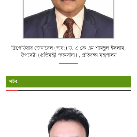
ব্রিগেডিয়ার জেনারেল (অব:) ড. এ কে এম শামছুল ইসলাম,
উপদেষ্টা (প্রতিমন্ত্রী পদমর্যাদা) , প্রতিরক্ষা মন্ত্রণালয়
সচিব