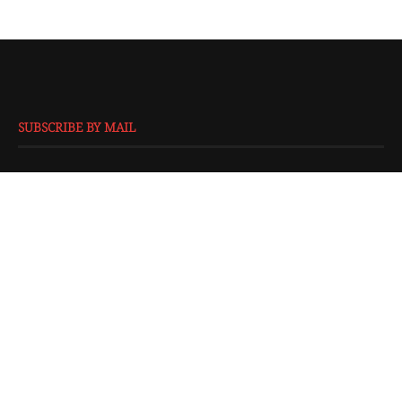
SUBSCRIBE BY MAIL
EMAIL
*
SUBMIT
@2016 - All Right Reserved. Designed and Developed by
Isprbd