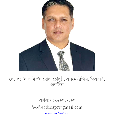
লে. কর্নেল সামি উদ দৌলা চৌধুরী, এএফডব্লিউসি, পিএসসি,
পদাতিক
অফিস: ০১৭৬৯০১৭১৯০
ই-মেইলঃ dirispr@gmail.com