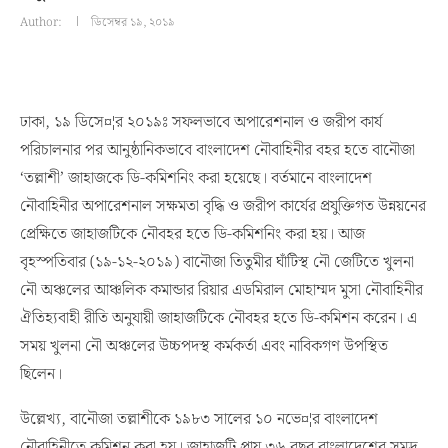
Author:
ডিসেম্বর ১৯, ২০১৯
ঢাকা, ১৯ ডিসে¤¦র ২০১৯ঃ সফলভাবে অপারেশনাল ও জরীপ কার্য
পরিচালনার পর আনুষ্ঠানিকভাবে বাংলাদেশ নৌবাহিনীর বহর হতে বানৌজা
‘তল্লাশী’ জাহাজকে ডি-কমিশনিং করা হয়েছে। বর্তমানে বাংলাদেশ
নৌবাহিনীর অপারেশনাল সক্ষমতা বৃদ্ধি ও জরীপ কার্যের প্রযুক্তিগত উন্নয়নের
প্রেক্ষিতে জাহাজটিকে নৌবহর হতে ডি-কমিশনিং করা হয়। আজ
বৃহস্পতিবার (১৯-১২-২০১৯) বানৌজা তিতুমীর ঘাঁটিস্থ নৌ জেটিতে খুলনা
নৌ অঞ্চলের আঞ্চলিক কমান্ডার রিয়ার এডমিরাল মোহাম্মদ মুসা নৌবাহিনীর
ঐতিহ্যবাহী রীতি অনুযায়ী জাহাজটিকে নৌবহর হতে ডি-কমিশন করেন। এ
সময় খুলনা নৌ অঞ্চলের উচ্চপদস্থ কর্মকর্তা এবং নাবিকগণ উপস্থিত
ছিলেন।
উল্লেখ্য, বানৌজা তল্লাশীকে ১৯৮৩ সালের ১০ নভে¤¦র বাংলাদেশ
নৌবাহিনীতে কমিশন করা হয়। জাহাজটি প্রায় ৩৬ বছর বাংলাদেশের সমুদ্র