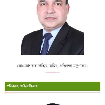
মোঃ আশরাফ উদ্দিন, সচিব, প্রতিরক্ষা মন্ত্রণালয়।
পরিচালক, আইএসপিআর