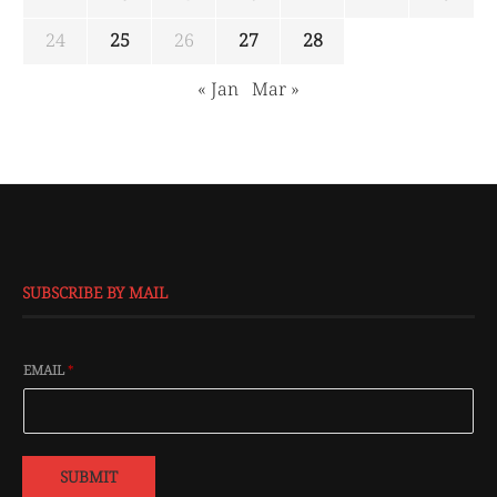
24
25
26
27
28
« Jan
Mar »
SUBSCRIBE BY MAIL
EMAIL
*
SUBMIT