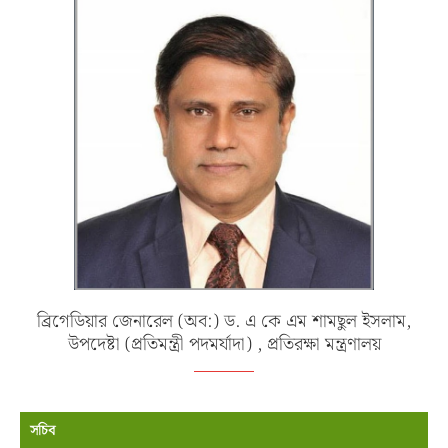
ব্রিগেডিয়ার জেনারেল (অব:) ড. এ কে এম শামছুল ইসলাম,
উপদেষ্টা (প্রতিমন্ত্রী পদমর্যাদা) , প্রতিরক্ষা মন্ত্রণালয়
সচিব