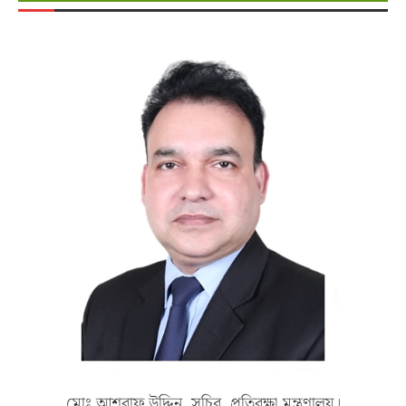
মোঃ আশরাফ উদ্দিন, সচিব, প্রতিরক্ষা মন্ত্রণালয়।