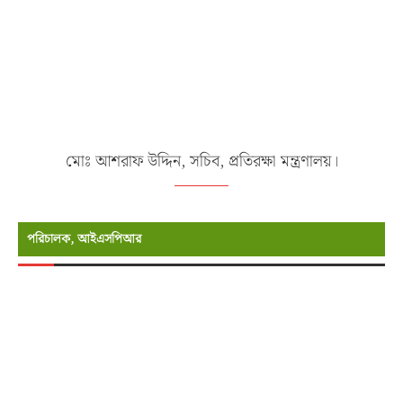
মোঃ আশরাফ উদ্দিন, সচিব, প্রতিরক্ষা মন্ত্রণালয়।
পরিচালক, আইএসপিআর