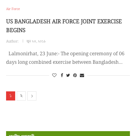
Air Force
US BANGLADESH AIR FORCE JOINT EXERCISE
BEGINS
Author:
জুন ২৩, ২০১৯
Lalmonirhat, 23 June:- The opening ceremony of 06
days long combined exercise between Bangladesh…
১
২