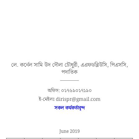
লে. কর্নেল সামি উদ দৌলা চৌধুরী, এএফডব্লিউসি, পিএসসি,
পদাতিক
অফিস: ০১৭৬৯০১৭১৯০
ই-মেইলঃ dirispr@gmail.com
সকল কর্মকর্তাবৃন্দ
June 2019