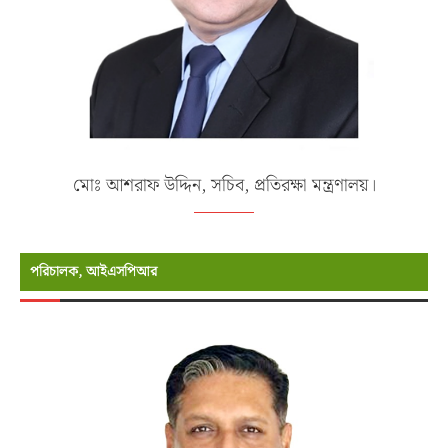
মোঃ আশরাফ উদ্দিন, সচিব, প্রতিরক্ষা মন্ত্রণালয়।
পরিচালক, আইএসপিআর