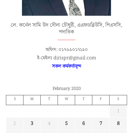
লে. কর্নেল সামি উদ দৌলা চৌধুরী, এএফডব্লিউসি, পিএসসি,
পদাতিক
অফিস: ০১৭৬৯০১৭১৯০
ই-মেইলঃ dirispr@gmail.com
সকল কর্মকর্তাবৃন্দ
February 2020
S
M
T
W
T
F
S
1
2
3
4
5
6
7
8