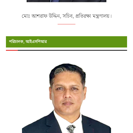
মোঃ আশরাফ উদ্দিন, সচিব, প্রতিরক্ষা মন্ত্রণালয়।
পরিচালক, আইএসপিআর