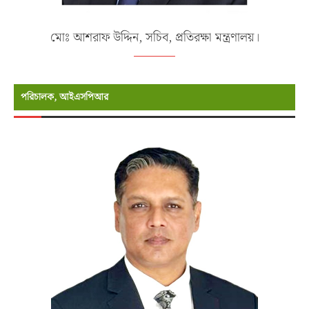
মোঃ আশরাফ উদ্দিন, সচিব, প্রতিরক্ষা মন্ত্রণালয়।
পরিচালক, আইএসপিআর