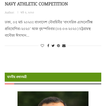
NAVY ATHLETIC COMPETITION
Author:
মার্চ ৫, ২০২০
ঢাকা, ০৫ মার্চ ২০২০ঃ বাংলাদেশ নৌবাহিনীর ‘বাৎসরিক এ্যাথলেটিক্স
প্রতিযোগিতা-২০২০’ আজ বৃহস্পতিবার (০৫-০৩-২০২০) চট্টগ্রামস্থ
বানৌজা ঈসাখান…
মাননীয় প্রধানমন্রী