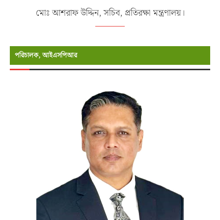
মোঃ আশরাফ উদ্দিন, সচিব, প্রতিরক্ষা মন্ত্রণালয়।
পরিচালক, আইএসপিআর