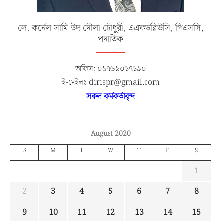
লে. কর্নেল সামি উদ দৌলা চৌধুরী, এএফডব্লিউসি, পিএসসি,
পদাতিক
অফিস: ০১৭৬৯০১৭১৯০
ই-মেইলঃ dirispr@gmail.com
সকল কর্মকর্তাবৃন্দ
August 2020
S
M
T
W
T
F
S
1
2
3
4
5
6
7
8
9
10
11
12
13
14
15