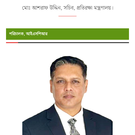
মোঃ আশরাফ উদ্দিন, সচিব, প্রতিরক্ষা মন্ত্রণালয়।
পরিচালক, আইএসপিআর