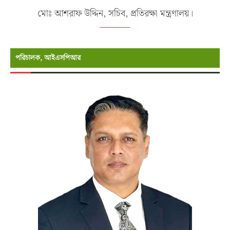
মোঃ আশরাফ উদ্দিন, সচিব, প্রতিরক্ষা মন্ত্রণালয়।
পরিচালক, আইএসপিআর