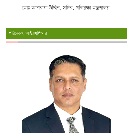
মোঃ আশরাফ উদ্দিন, সচিব, প্রতিরক্ষা মন্ত্রণালয়।
পরিচালক, আইএসপিআর