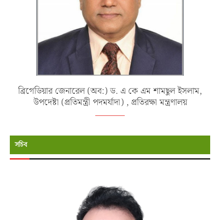
ব্রিগেডিয়ার জেনারেল (অব:) ড. এ কে এম শামছুল ইসলাম,
উপদেষ্টা (প্রতিমন্ত্রী পদমর্যাদা) , প্রতিরক্ষা মন্ত্রণালয়
সচিব