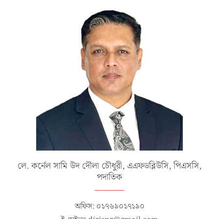
লে. কর্নেল সামি উদ দৌলা চৌধুরী, এএফডব্লিউসি, পিএসসি,
পদাতিক
অফিস: ০১৭৬৯০১৭১৯০