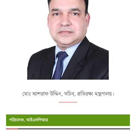
মোঃ আশরাফ উদ্দিন, সচিব, প্রতিরক্ষা মন্ত্রণালয়।
পরিচালক, আইএসপিআর