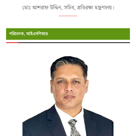
মোঃ আশরাফ উদ্দিন, সচিব, প্রতিরক্ষা মন্ত্রণালয়।
পরিচালক, আইএসপিআর