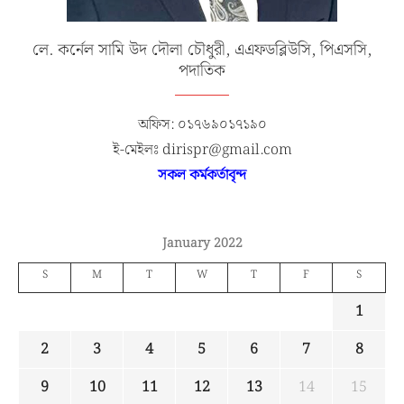
লে. কর্নেল সামি উদ দৌলা চৌধুরী, এএফডব্লিউসি, পিএসসি,
পদাতিক
অফিস: ০১৭৬৯০১৭১৯০
ই-মেইলঃ dirispr@gmail.com
সকল কর্মকর্তাবৃন্দ
January 2022
S
M
T
W
T
F
S
1
2
3
4
5
6
7
8
9
10
11
12
13
14
15