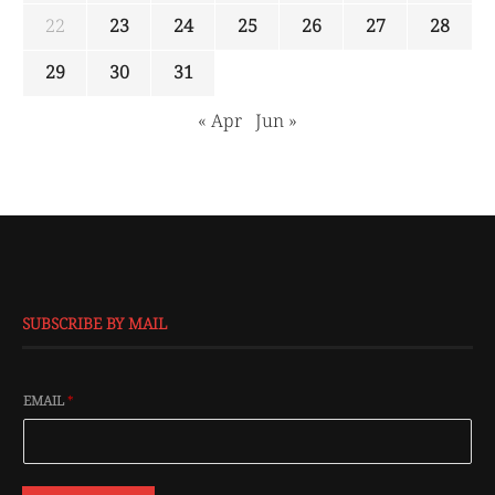
22
23
24
25
26
27
28
29
30
31
« Apr
Jun »
SUBSCRIBE BY MAIL
EMAIL
*