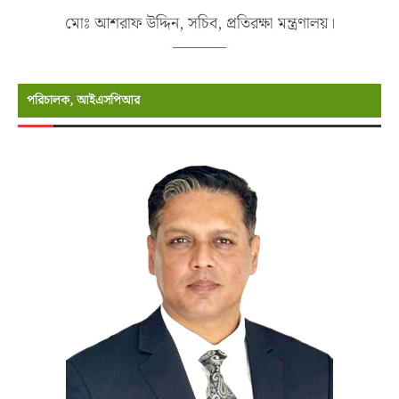
মোঃ আশরাফ উদ্দিন, সচিব, প্রতিরক্ষা মন্ত্রণালয়।
পরিচালক, আইএসপিআর