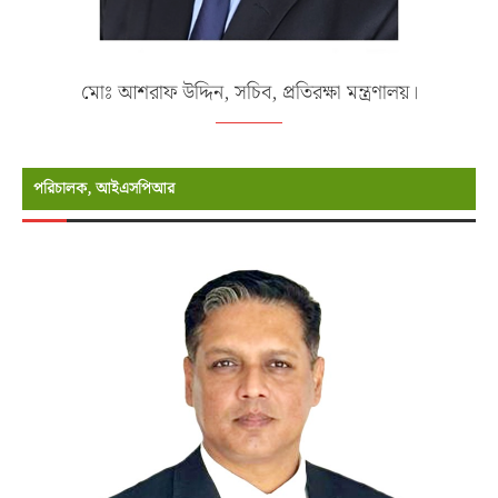
মোঃ আশরাফ উদ্দিন, সচিব, প্রতিরক্ষা মন্ত্রণালয়।
পরিচালক, আইএসপিআর