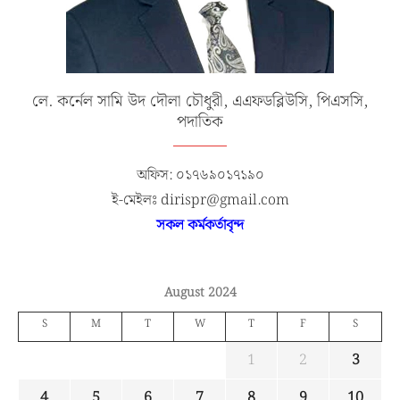
লে. কর্নেল সামি উদ দৌলা চৌধুরী, এএফডব্লিউসি, পিএসসি,
পদাতিক
অফিস: ০১৭৬৯০১৭১৯০
ই-মেইলঃ dirispr@gmail.com
সকল কর্মকর্তাবৃন্দ
August 2024
S
M
T
W
T
F
S
1
2
3
4
5
6
7
8
9
10