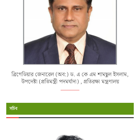
ব্রিগেডিয়ার জেনারেল (অব:) ড. এ কে এম শামছুল ইসলাম,
উপদেষ্টা (প্রতিমন্ত্রী পদমর্যাদা) , প্রতিরক্ষা মন্ত্রণালয়
সচিব