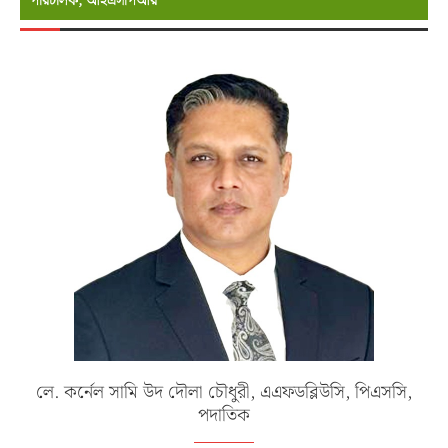
পরিচালক, আইএসপিআর
লে. কর্নেল সামি উদ দৌলা চৌধুরী, এএফডব্লিউসি, পিএসসি,
পদাতিক