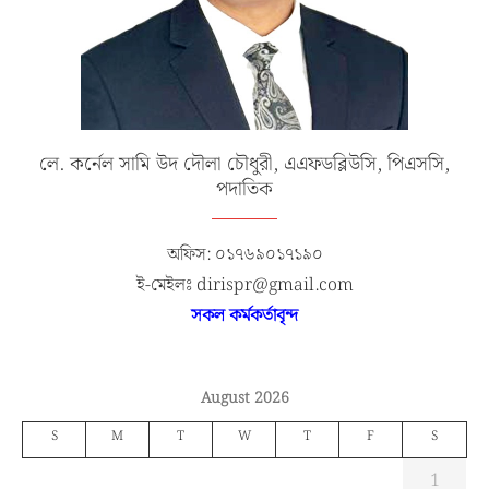
লে. কর্নেল সামি উদ দৌলা চৌধুরী, এএফডব্লিউসি, পিএসসি,
পদাতিক
অফিস: ০১৭৬৯০১৭১৯০
ই-মেইলঃ dirispr@gmail.com
সকল কর্মকর্তাবৃন্দ
August 2026
S
M
T
W
T
F
S
1