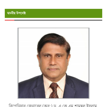
মাননীয় উপদেষ্টা
ব্রিগেডিয়ার জেনারেল (অব:) ড. এ কে এম শামছুল ইসলাম,