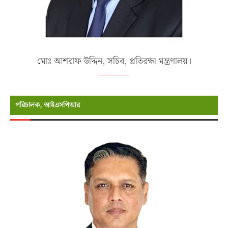
মোঃ আশরাফ উদ্দিন, সচিব, প্রতিরক্ষা মন্ত্রণালয়।
পরিচালক, আইএসপিআর