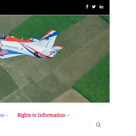
MIST MAVIROV Crowned as Champion at MATE ROV...
ss
Rights to Information