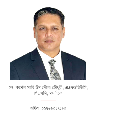
লে. কর্নেল সামি উদ দৌলা চৌধুরী, এএফডব্লিউসি,
পিএসসি, পদাতিক
অফিস: ০১৭৬৯০১৭১৯০