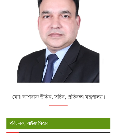
মোঃ আশরাফ উদ্দিন, সচিব, প্রতিরক্ষা মন্ত্রণালয়।
পরিচালক, আইএসপিআর