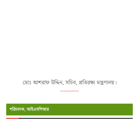
মোঃ আশরাফ উদ্দিন, সচিব, প্রতিরক্ষা মন্ত্রণালয়।
পরিচালক, আইএসপিআর