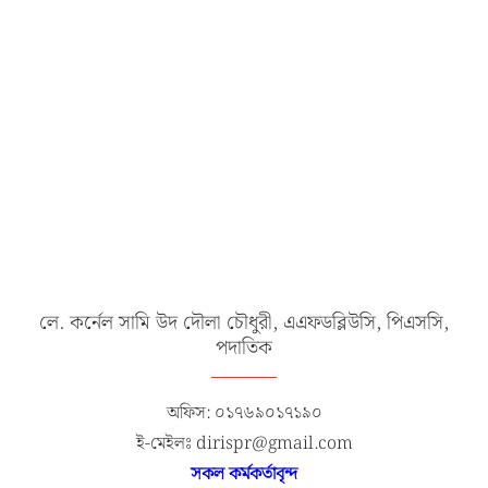
লে. কর্নেল সামি উদ দৌলা চৌধুরী, এএফডব্লিউসি, পিএসসি,
পদাতিক
অফিস: ০১৭৬৯০১৭১৯০
ই-মেইলঃ dirispr@gmail.com
সকল কর্মকর্তাবৃন্দ