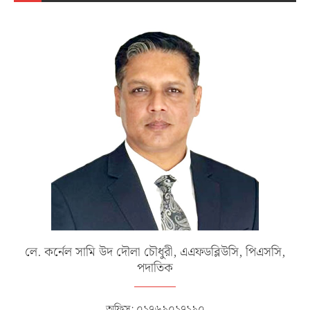
লে. কর্নেল সামি উদ দৌলা চৌধুরী, এএফডব্লিউসি, পিএসসি,
পদাতিক
অফিস: ০১৭৬৯০১৭১৯০