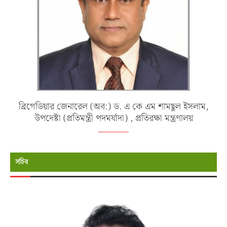
ব্রিগেডিয়ার জেনারেল (অব:) ড. এ কে এম শামছুল ইসলাম,
উপদেষ্টা (প্রতিমন্ত্রী পদমর্যাদা) , প্রতিরক্ষা মন্ত্রণালয়
সচিব