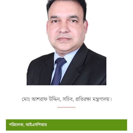
মোঃ আশরাফ উদ্দিন, সচিব, প্রতিরক্ষা মন্ত্রণালয়।
পরিচালক, আইএসপিআর