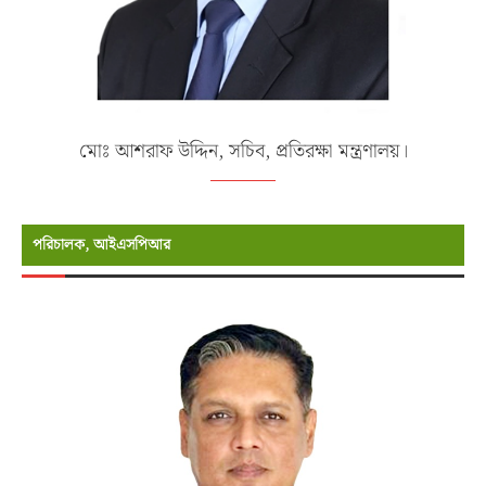
মোঃ আশরাফ উদ্দিন, সচিব, প্রতিরক্ষা মন্ত্রণালয়।
পরিচালক, আইএসপিআর