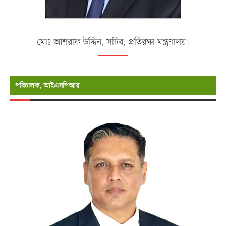
মোঃ আশরাফ উদ্দিন, সচিব, প্রতিরক্ষা মন্ত্রণালয়।
পরিচালক, আইএসপিআর