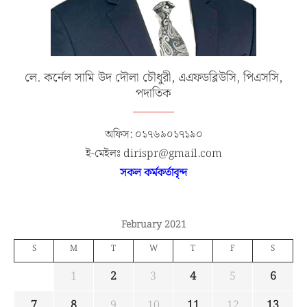
লে. কর্নেল সামি উদ দৌলা চৌধুরী, এএফডব্লিউসি, পিএসসি,
পদাতিক
অফিস: ০১৭৬৯০১৭১৯০
ই-মেইলঃ dirispr@gmail.com
সকল কর্মকর্তাবৃন্দ
February 2021
S
M
T
W
T
F
S
1
2
3
4
5
6
7
8
9
10
11
12
13