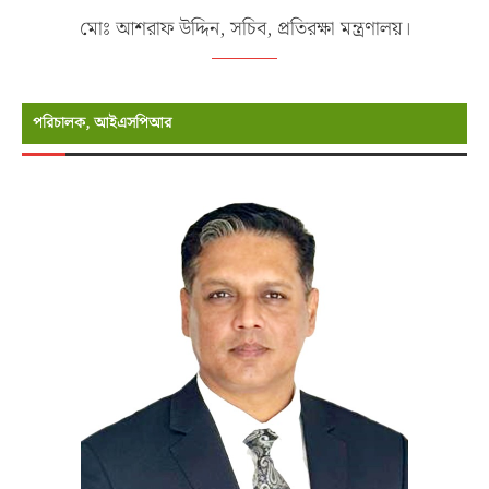
মোঃ আশরাফ উদ্দিন, সচিব, প্রতিরক্ষা মন্ত্রণালয়।
পরিচালক, আইএসপিআর