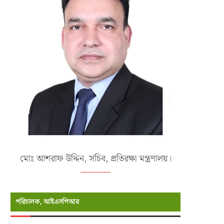
মোঃ আশরাফ উদ্দিন, সচিব, প্রতিরক্ষা মন্ত্রণালয়।
পরিচালক, আইএসপিআর