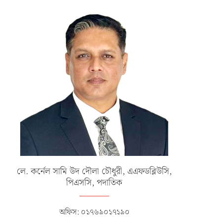
লে. কর্নেল সামি উদ দৌলা চৌধুরী, এএফডব্লিউসি,
পিএসসি, পদাতিক
অফিস: ০১৭৬৯০১৭১৯০