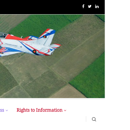
MIST MAVIROV Crowned as Champion at MATE ROV...
ss
Rights to Information