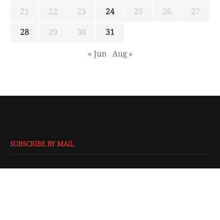
21
22
23
24
25
26
27
28
29
30
31
« Jun
Aug »
SUBSCRIBE BY MAIL
EMAIL
*