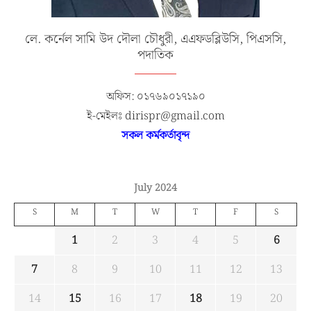
লে. কর্নেল সামি উদ দৌলা চৌধুরী, এএফডব্লিউসি, পিএসসি,
পদাতিক
অফিস: ০১৭৬৯০১৭১৯০
ই-মেইলঃ dirispr@gmail.com
সকল কর্মকর্তাবৃন্দ
July 2024
S
M
T
W
T
F
S
1
2
3
4
5
6
7
8
9
10
11
12
13
14
15
16
17
18
19
20