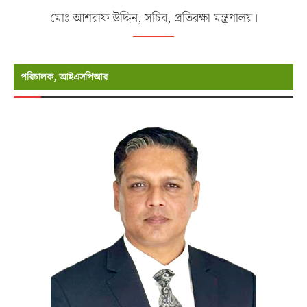
মোঃ আশরাফ উদ্দিন, সচিব, প্রতিরক্ষা মন্ত্রণালয়।
পরিচালক, আইএসপিআর