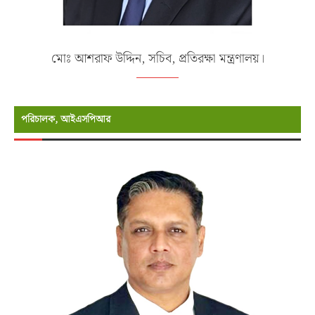
মোঃ আশরাফ উদ্দিন, সচিব, প্রতিরক্ষা মন্ত্রণালয়।
পরিচালক, আইএসপিআর