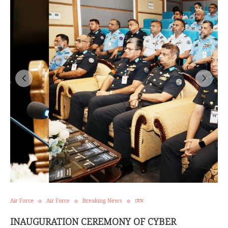
Air Force
Air Force
Breaking News
হোম
INAUGURATION CEREMONY OF CYBER