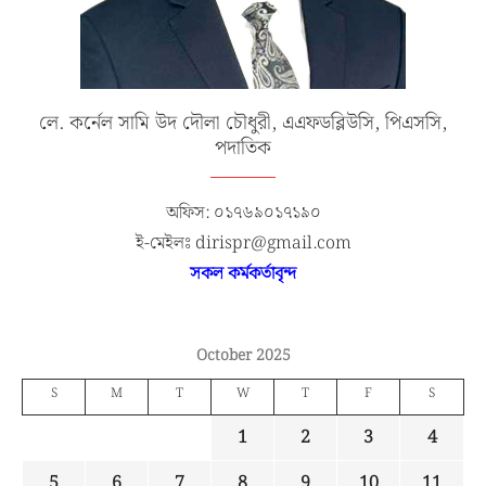
লে. কর্নেল সামি উদ দৌলা চৌধুরী, এএফডব্লিউসি, পিএসসি,
পদাতিক
অফিস: ০১৭৬৯০১৭১৯০
ই-মেইলঃ dirispr@gmail.com
সকল কর্মকর্তাবৃন্দ
October 2025
S
M
T
W
T
F
S
1
2
3
4
5
6
7
8
9
10
11