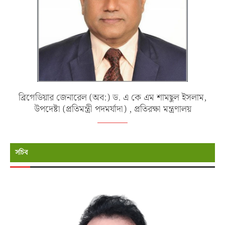
ব্রিগেডিয়ার জেনারেল (অব:) ড. এ কে এম শামছুল ইসলাম,
উপদেষ্টা (প্রতিমন্ত্রী পদমর্যাদা) , প্রতিরক্ষা মন্ত্রণালয়
সচিব