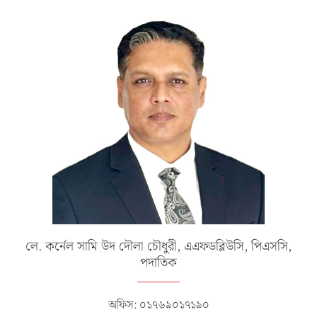
লে. কর্নেল সামি উদ দৌলা চৌধুরী, এএফডব্লিউসি, পিএসসি,
পদাতিক
অফিস: ০১৭৬৯০১৭১৯০