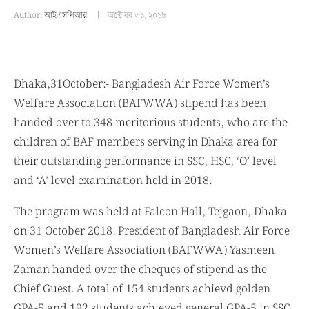
Author:
আইএসপিআর
অক্টোবর ৩১, ২০১৮
Dhaka,31October:- Bangladesh Air Force Women’s
Welfare Association (BAFWWA) stipend has been
handed over to 348 meritorious students, who are the
children of BAF members serving in Dhaka area for
their outstanding performance in SSC, HSC, ‘O’ level
and ‘A’ level examination held in 2018.
The program was held at Falcon Hall, Tejgaon, Dhaka
on 31 October 2018. President of Bangladesh Air Force
Women’s Welfare Association (BAFWWA) Yasmeen
Zaman handed over the cheques of stipend as the
Chief Guest. A total of 154 students achievd golden
GPA-5 and 192 students achieved general GPA-5 in SSC