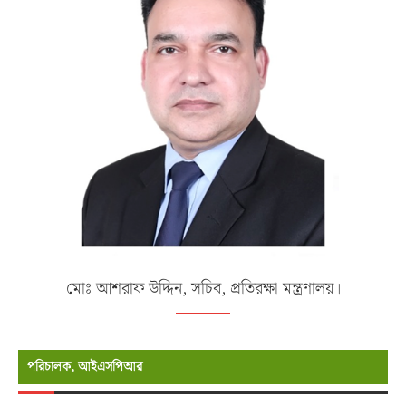
মোঃ আশরাফ উদ্দিন, সচিব, প্রতিরক্ষা মন্ত্রণালয়।
পরিচালক, আইএসপিআর