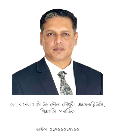
লে. কর্নেল সামি উদ দৌলা চৌধুরী, এএফডব্লিউসি,
পিএসসি, পদাতিক
অফিস: ০১৭৬৯০১৭১৯০