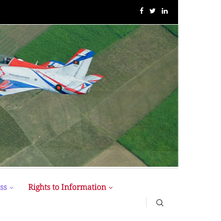
MIST MAVIROV Crowned as Champion at MATE ROV...
ss
Rights to Information