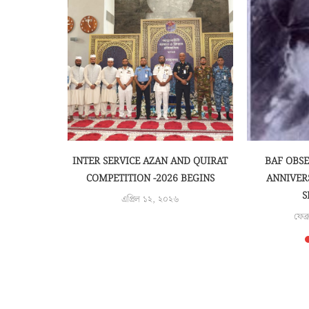
EMONY OF
INTER SERVICE AZAN AND QUIRAT
BAF OBS
ARENESS
COMPETITION -2026 BEGINS
ANNIVER
S
এপ্রিল ১২, ২০২৬
৫
ফেব্