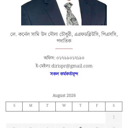
লে. কর্নেল সামি উদ দৌলা চৌধুরী, এএফডব্লিউসি, পিএসসি,
পদাতিক
অফিস: ০১৭৬৯০১৭১৯০
ই-মেইলঃ dirispr@gmail.com
সকল কর্মকর্তাবৃন্দ
August 2026
S
M
T
W
T
F
S
1