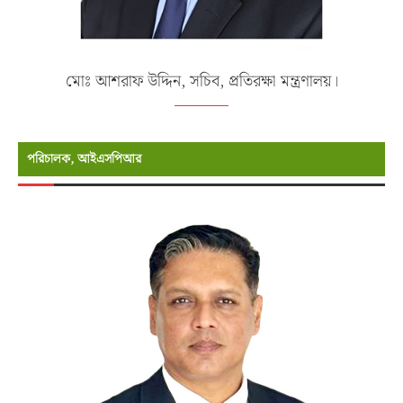
মোঃ আশরাফ উদ্দিন, সচিব, প্রতিরক্ষা মন্ত্রণালয়।
পরিচালক, আইএসপিআর