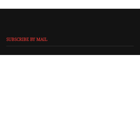
SUBSCRIBE BY MAIL
EMAIL
*
SUBMIT
@2016 - All Right Reserved. Designed and Developed by
Isprbd