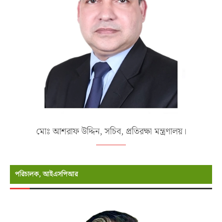
মোঃ আশরাফ উদ্দিন, সচিব, প্রতিরক্ষা মন্ত্রণালয়।
পরিচালক, আইএসপিআর