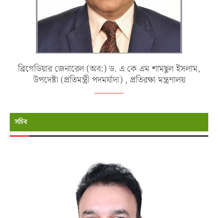
ব্রিগেডিয়ার জেনারেল (অব:) ড. এ কে এম শামছুল ইসলাম,
উপদেষ্টা (প্রতিমন্ত্রী পদমর্যাদা) , প্রতিরক্ষা মন্ত্রণালয়
সচিব