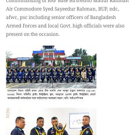
Commmanding of BAF Base Birsreshto Matiur Rahman
Air Commodore Syed Sayeedur Rahman, BUP, ndc,
afwc, psc including senior officers of Bangladesh
Armed Forces and local Govt. high officials were also
present on the occasion.