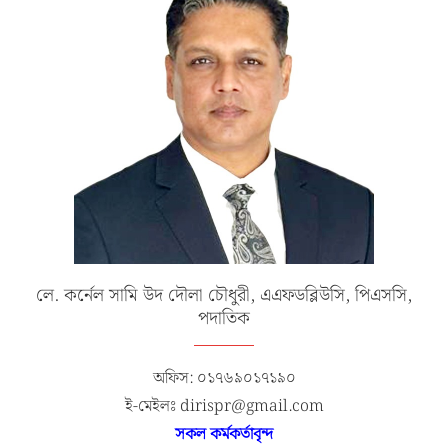
লে. কর্নেল সামি উদ দৌলা চৌধুরী, এএফডব্লিউসি, পিএসসি,
পদাতিক
অফিস: ০১৭৬৯০১৭১৯০
ই-মেইলঃ dirispr@gmail.com
সকল কর্মকর্তাবৃন্দ