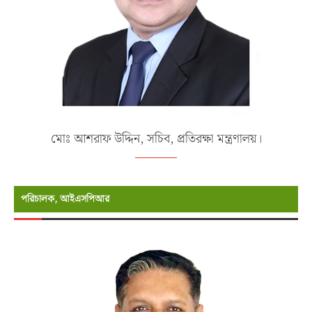
মোঃ আশরাফ উদ্দিন, সচিব, প্রতিরক্ষা মন্ত্রণালয়।
পরিচালক, আইএসপিআর