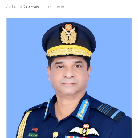
Author:
আইএসপিআর
মে ৭, ২০২৫