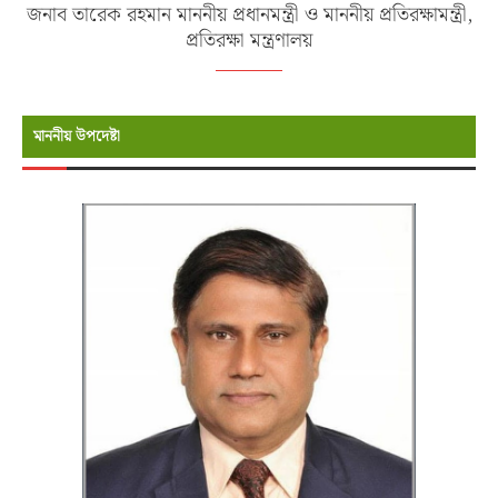
জনাব তারেক রহমান মাননীয় প্রধানমন্ত্রী ও মাননীয় প্রতিরক্ষামন্ত্রী,
প্রতিরক্ষা মন্ত্রণালয়
মাননীয় উপদেষ্টা