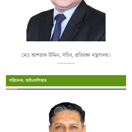
মোঃ আশরাফ উদ্দিন, সচিব, প্রতিরক্ষা মন্ত্রণালয়।
পরিচালক, আইএসপিআর