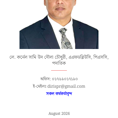
লে. কর্নেল সামি উদ দৌলা চৌধুরী, এএফডব্লিউসি, পিএসসি,
পদাতিক
অফিস: ০১৭৬৯০১৭১৯০
ই-মেইলঃ dirispr@gmail.com
সকল কর্মকর্তাবৃন্দ
August 2026