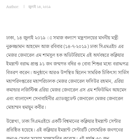
Author:
জুলাই ১৪, ২০১৯
ঢাকা, ১৪ জুলাই ২০১৯ ঃ সমাজ কল্যাণ মন্ত্রণালয়ের মাননীয় মন্ত্রী
নুরুজ্জামান আহমেদ আজ রবিবার (১৪-৭-২০১৯) ঢাকা সিএমএইচ এর
মেজর জেনারেল এম শামসুল হক অডিটরিয়ামে এই অর্থবছরে কক্লিয়ার
ইমপ্লান্ট বরাদ্দ প্রাপ্ত ৯১ জন জন্মগত বধির ও বোবা শিশুর মধ্যে বরাদ্দপত্র
বিতরণ করেন। অনুষ্ঠানে আরও উপস্থিত ছিলেন সামরিক চিকিৎসা সার্ভিস
মহাপরিদপ্তরের মহাপরিচালক মেজর জেনারেল ফসিউর রহমান, এরিয়া
কমান্ডার লজিস্টিক্স এরিয়া মেজর জেনারেল এস এম শফিউদ্দিন আহমেদ
এবং বাংলাদেশ সেনাবাহিনীর এ্যাডজুডেন্ট জেনারেল মেজর জেনারেল
মোহাম্মদ হুমায়ুন কবীর।
উল্লেখ্য, ঢাকা সিএমএইচে একটি বিশ্বমানের কক্লিয়ার ইমপ্লান্ট সেন্টার
প্রতিষ্ঠিত হয়েছে। এই কক্লিয়ার ইমপ্লান্ট সেন্টারটি বেসামরিক জনগনের
জন্যও সেবার সুযোগ সম্প্রসারিত করেছে। এই পর্যন্ত ৩০ জন