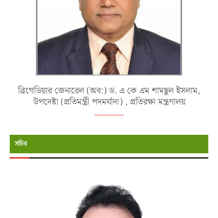
ব্রিগেডিয়ার জেনারেল (অব:) ড. এ কে এম শামছুল ইসলাম,
উপদেষ্টা (প্রতিমন্ত্রী পদমর্যাদা) , প্রতিরক্ষা মন্ত্রণালয়
সচিব