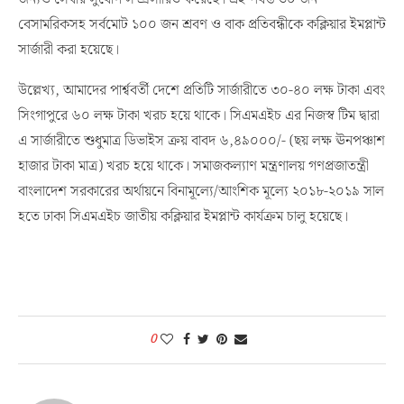
বেসামরিকসহ সর্বমোট ১০০ জন শ্রবণ ও বাক প্রতিবন্ধীকে কক্লিয়ার ইমপ্লান্ট
সার্জারী করা হয়েছে।
উল্লেখ্য, আমাদের পার্শ্ববর্তী দেশে প্রতিটি সার্জারীতে ৩০-৪০ লক্ষ টাকা এবং
সিংগাপুরে ৬০ লক্ষ টাকা খরচ হয়ে থাকে। সিএমএইচ এর নিজস্ব টিম দ্বারা
এ সার্জারীতে শুধুমাত্র ডিভাইস ক্রয় বাবদ ৬,৪৯০০০/- (ছয় লক্ষ ঊনপঞ্চাশ
হাজার টাকা মাত্র) খরচ হয়ে থাকে। সমাজকল্যাণ মন্ত্রণালয় গণপ্রজাতন্ত্রী
বাংলাদেশ সরকারের অর্থায়নে বিনামূল্যে/আংশিক মূল্যে ২০১৮-২০১৯ সাল
হতে ঢাকা সিএমএইচ জাতীয় কক্লিয়ার ইমপ্লান্ট কার্যক্রম চালু হয়েছে।
0