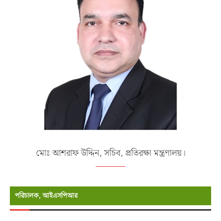
মোঃ আশরাফ উদ্দিন, সচিব, প্রতিরক্ষা মন্ত্রণালয়।
পরিচালক, আইএসপিআর