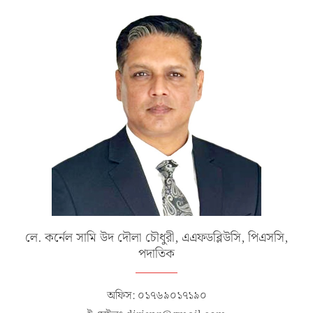
লে. কর্নেল সামি উদ দৌলা চৌধুরী, এএফডব্লিউসি, পিএসসি,
পদাতিক
অফিস: ০১৭৬৯০১৭১৯০