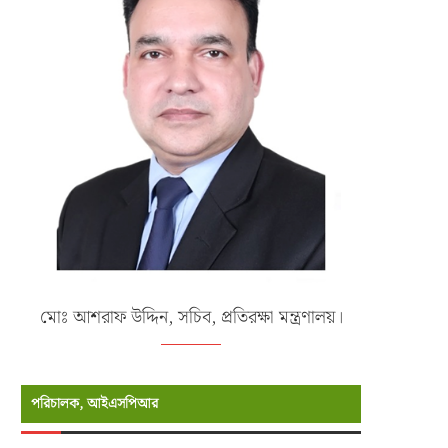
মোঃ আশরাফ উদ্দিন, সচিব, প্রতিরক্ষা মন্ত্রণালয়।
পরিচালক, আইএসপিআর
MIST MAVIROV Crowned as
“1st ” CFS International Confer
Champion at MATE ROV...
Held at BUP