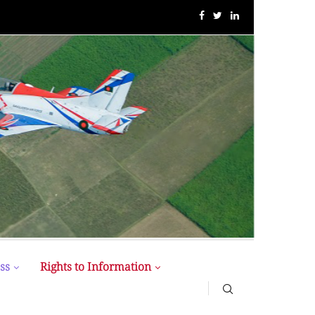
MIST MAVIROV Crowned as Champion at MATE ROV...
ss
Rights to Information