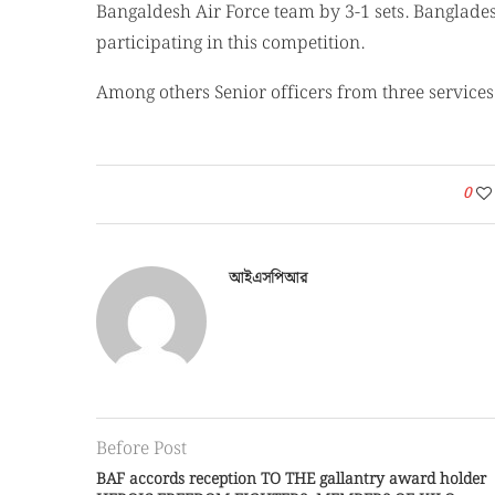
Bangaldesh Air Force team by 3-1 sets. Banglad
participating in this competition.
Among others Senior officers from three service
0
আইএসপিআর
Before Post
BAF accords reception TO THE gallantry award holder