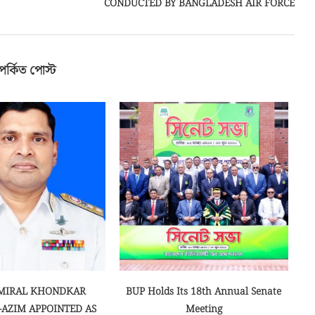
CONDUCTED BY BANGLADESH AIR FORCE
পর্কিত পোস্ট
MIRAL KHONDKAR
BUP Holds Its 18th Annual Senate
-AZIM APPOINTED AS
Meeting