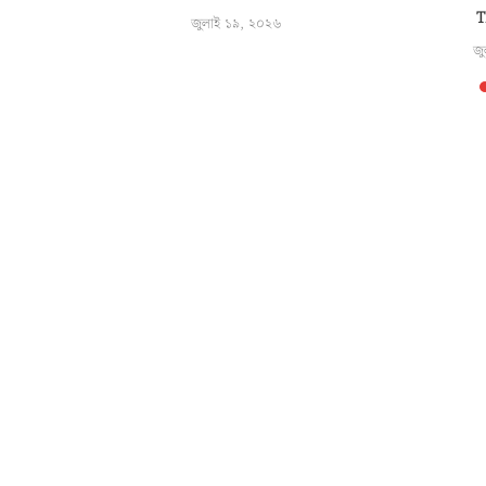
T
জুলাই ১৯, ২০২৬
জু