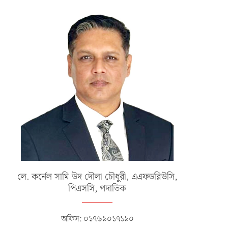
জুলাই ২, ২০২৬
মে ২০, ২০২৬
লে. কর্নেল সামি উদ দৌলা চৌধুরী, এএফডব্লিউসি,
পিএসসি, পদাতিক
অফিস: ০১৭৬৯০১৭১৯০