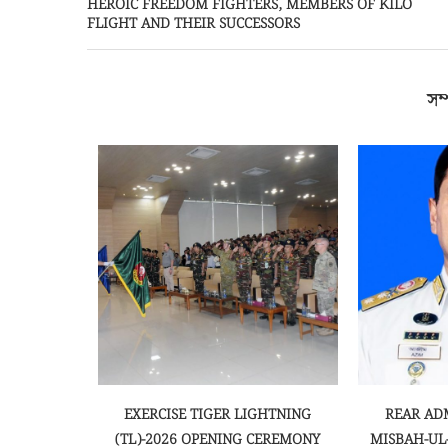
HEROIC FREEDOM FIGHTERS, MEMBERS OF KILO
FLIGHT AND THEIR SUCCESSORS
সম্
AND QUIRAT
EXERCISE TIGER LIGHTNING
REAR AD
 BEGINS
(TL)-2026 OPENING CEREMONY
MISBAH-UL