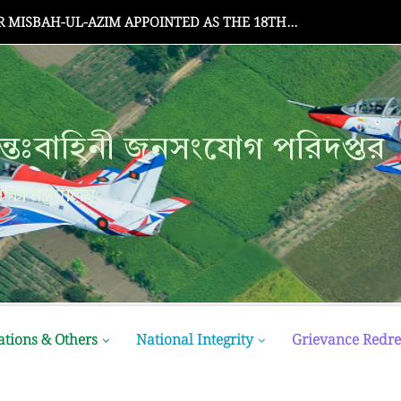
Senate Meeting
্তঃবাহিনী জনসংযোগ পরিদপ্তর
ক্ষা মন্ত্রণালয়
ations & Others
National Integrity
Grievance Redre