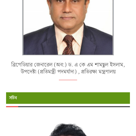
ব্রিগেডিয়ার জেনারেল (অব:) ড. এ কে এম শামছুল ইসলাম,
উপদেষ্টা (প্রতিমন্ত্রী পদমর্যাদা) , প্রতিরক্ষা মন্ত্রণালয়
সচিব