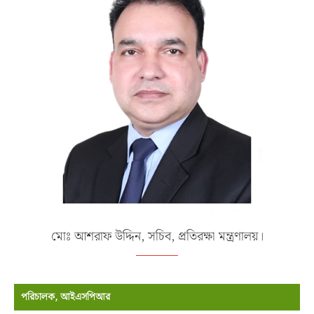
মোঃ আশরাফ উদ্দিন, সচিব, প্রতিরক্ষা মন্ত্রণালয়।
পরিচালক, আইএসপিআর