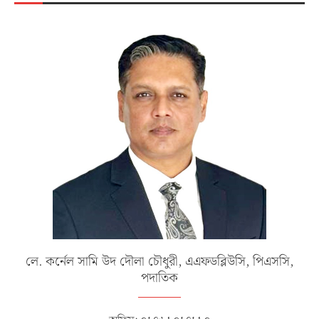
লে. কর্নেল সামি উদ দৌলা চৌধুরী, এএফডব্লিউসি, পিএসসি,
পদাতিক