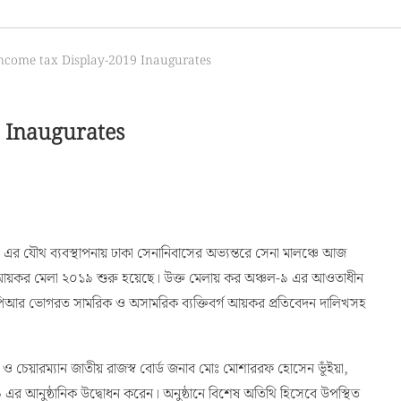
Income tax Display-2019 Inaugurates
9 Inaugurates
৯ এর যৌথ ব্যবস্থাপনায় ঢাকা সেনানিবাসের অভ্যন্তরে সেনা মালঞ্চে আজ
াহিনী আয়কর মেলা ২০১৯ শুরু হয়েছে। উক্ত মেলায় কর অঞ্চল-৯ এর আওতাধীন
ত ও এলপিআর ভোগরত সামরিক ও অসামরিক ব্যক্তিবর্গ আয়কর প্রতিবেদন দালিখসহ
 ও চেয়ারম্যান জাতীয় রাজস্ব বোর্ড জনাব মোঃ মোশাররফ হোসেন ভূঁইয়া,
র আনুষ্ঠানিক উদ্বোধন করেন। অনুষ্ঠানে বিশেষ অতিথি হিসেবে উপস্থিত