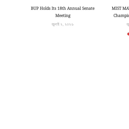
AINING
BUP Holds Its 18th Annual Senate
MIST MA
DENT
Meeting
Champio
OSPITALS
জুলাই ২, ২০২৬
জ
.
৫