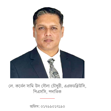
লে. কর্নেল সামি উদ দৌলা চৌধুরী, এএফডব্লিউসি,
পিএসসি, পদাতিক
অফিস: ০১৭৬৯০১৭১৯০