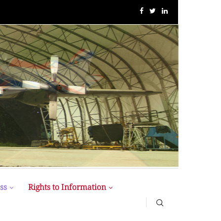
“1st ” CFS International Conference” Held at BUP
ss
Rights to Information