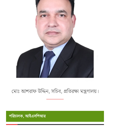
ust Bank PLC Launches UnionPay
CAPSTONE COURSE 2026/1
Debit and Credit...
CONCLUDES AT NATIONAL DEF
COLLEGE
এপ্রিল ২৭, ২০২৬
এপ্রিল ২৩, ২০২৬
মোঃ আশরাফ উদ্দিন, সচিব, প্রতিরক্ষা মন্ত্রণালয়।
পরিচালক, আইএসপিআর